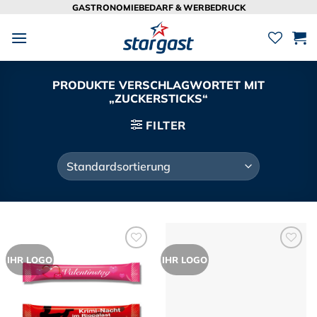
Zum
GASTRONOMIEBEDARF & WERBEDRUCK
Inhalt
springen
PRODUKTE VERSCHLAGWORTET MIT
„ZUCKERSTICKS“
FILTER
Zur
Zur
IHR LOGO
IHR LOGO
Merkliste
Merkliste
hinzufügen
hinzufügen