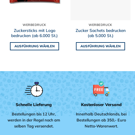
WERBEDRUCK
WERBEDRUCK
Zuckersticks mit Logo
Zucker Sachets bedrucken
bedrucken (ab 6.000 St.)
(ab 5.000 St.)
AUSFÜHRUNG WÄHLEN
AUSFÜHRUNG WÄHLEN
Dieses
Dieses
Produkt
Produkt
weist
weist
mehrere
mehrere
Varianten
Varianten
auf.
auf.
Die
Die
Optionen
Optionen
können
können
Schnelle Lieferung
Kostenloser Versand
auf
auf
Bestellungen bis 12 Uhr,
Innerhalb Deutschlands, bei
der
der
werden in der Regel noch am
Bestellungen ab 350,- Euro
Produktseite
Produktseite
selben Tag versendet.
Netto-Warenwert.
gewählt
gewählt