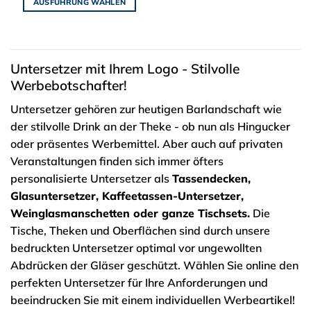
AUSFÜHRUNG WÄHLEN
Dieses
Dieses
Produkt
Produkt
weist
weist
mehrere
mehrere
Varianten
Untersetzer mit Ihrem Logo - Stilvolle
Varianten
auf.
Werbebotschafter!
auf.
Die
Die
Untersetzer gehören zur heutigen Barlandschaft wie
Optionen
Optionen
können
der stilvolle Drink an der Theke - ob nun als Hingucker
können
auf
oder präsentes Werbemittel. Aber auch auf privaten
auf
der
Veranstaltungen finden sich immer öfters
der
Produktseite
personalisierte Untersetzer als
Tassendecken,
Produktseite
gewählt
gewählt
Glasuntersetzer, Kaffeetassen-Untersetzer,
werden
werden
Weinglasmanschetten oder ganze Tischsets.
Die
Tische, Theken und Oberflächen sind durch unsere
bedruckten Untersetzer optimal vor ungewollten
Abdrücken der Gläser geschützt. Wählen Sie online den
perfekten Untersetzer für Ihre Anforderungen und
beeindrucken Sie mit einem individuellen Werbeartikel!