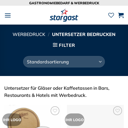
Zum
GASTRONOMIEBEDARF & WERBEDRUCK
Inhalt
springen
WERBEDRUCK
/
UNTERSETZER BEDRUCKEN
FILTER
Untersetzer für Gläser oder Kaffeetassen in Bars,
Restaurants & Hotels mit Werbedruck.
Zur
Zur
IHR LOGO
IHR LOGO
Merkliste
Merkliste
hinzufügen
hinzufügen