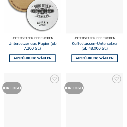
UNTERSETZER BEDRUCKEN
UNTERSETZER BEDRUCKEN
Untersetzer aus Papier (ab
Kaffeetassen-Untersetzer
7.200 St.)
(ab 48.000 St.)
AUSFÜHRUNG WÄHLEN
AUSFÜHRUNG WÄHLEN
Dieses
Dieses
Produkt
Produkt
weist
weist
mehrere
mehrere
Zur
Zur
IHR LOGO
IHR LOGO
Varianten
Varianten
Merkliste
Merkliste
auf.
auf.
hinzufügen
hinzufügen
Die
Die
Optionen
Optionen
können
können
auf
auf
der
der