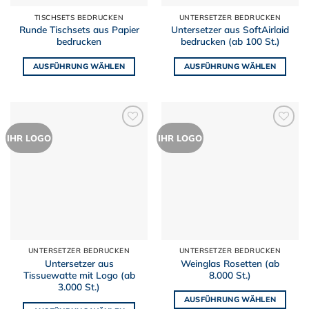
Produktseite
Produktseite
TISCHSETS BEDRUCKEN
UNTERSETZER BEDRUCKEN
gewählt
gewählt
Runde Tischsets aus Papier
Untersetzer aus SoftAirlaid
werden
werden
bedrucken
bedrucken (ab 100 St.)
AUSFÜHRUNG WÄHLEN
AUSFÜHRUNG WÄHLEN
Dieses
Dieses
Produkt
Produkt
weist
weist
mehrere
mehrere
Zur
Zur
IHR LOGO
IHR LOGO
Varianten
Varianten
Merkliste
Merkliste
auf.
auf.
hinzufügen
hinzufügen
Die
Die
Optionen
Optionen
können
können
auf
auf
der
der
Produktseite
Produktseite
UNTERSETZER BEDRUCKEN
UNTERSETZER BEDRUCKEN
gewählt
gewählt
Untersetzer aus
Weinglas Rosetten (ab
werden
werden
Tissuewatte mit Logo (ab
8.000 St.)
3.000 St.)
AUSFÜHRUNG WÄHLEN