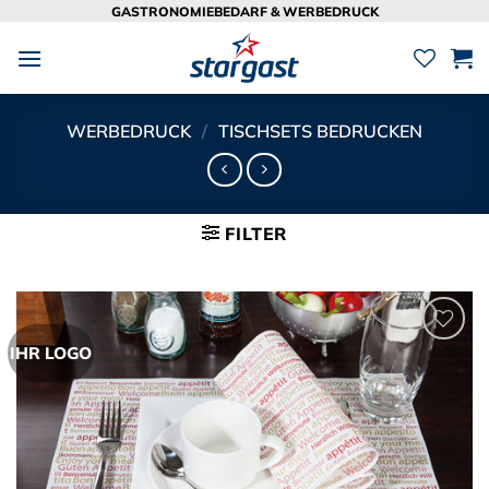
Zum
GASTRONOMIEBEDARF & WERBEDRUCK
Inhalt
springen
WERBEDRUCK
/
TISCHSETS BEDRUCKEN
FILTER
IHR LOGO
Zur
Merkliste
hinzufügen