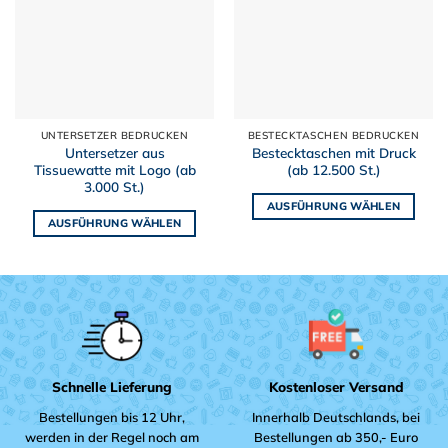
UNTERSETZER BEDRUCKEN
BESTECKTASCHEN BEDRUCKEN
Untersetzer aus
Bestecktaschen mit Druck
Tissuewatte mit Logo (ab
(ab 12.500 St.)
3.000 St.)
AUSFÜHRUNG WÄHLEN
AUSFÜHRUNG WÄHLEN
Dieses
Dieses
Produkt
Produkt
weist
weist
mehrere
mehrere
Varianten
Varianten
auf.
auf.
Die
Die
Optionen
Schnelle Lieferung
Kostenloser Versand
Optionen
können
können
Bestellungen bis 12 Uhr,
Innerhalb Deutschlands, bei
auf
auf
werden in der Regel noch am
Bestellungen ab 350,- Euro
der