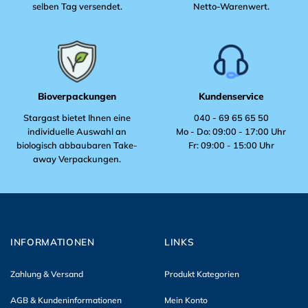
der
selben Tag versendet.
Netto-Warenwert.
Produktseite
Produktseite
gewählt
gewählt
werden
werden
Bioverpackungen
Kundenservice
Stargast bietet Ihnen eine
040 - 69 65 65 50
individuelle Auswahl an
Mo - Do: 09:00 - 17:00 Uhr
biologisch abbaubaren Take-
Fr: 09:00 - 15:00 Uhr
away Verpackungen.
INFORMATIONEN
LINKS
Zahlung & Versand
Produkt Kategorien
AGB & Kundeninformationen
Mein Konto