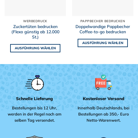
WERBEDRUCK
PAPPBECHER BEDRUCKEN
Zuckertüten bedrucken
Doppelwandige Pappbecher
(Flexo günstig ab 12.000
Coffee-to-go bedrucken
St.)
AUSFÜHRUNG WÄHLEN
AUSFÜHRUNG WÄHLEN
Dieses
Dieses
Produkt
Produkt
weist
weist
mehrere
mehrere
Varianten
Varianten
auf.
auf.
Die
Die
Optionen
Schnelle Lieferung
Kostenloser Versand
Optionen
können
können
Bestellungen bis 12 Uhr,
Innerhalb Deutschlands, bei
auf
auf
werden in der Regel noch am
Bestellungen ab 350,- Euro
der
der
selben Tag versendet.
Netto-Warenwert.
Produktseite
Produktseite
gewählt
gewählt
werden