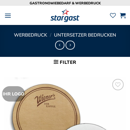
Zum
GASTRONOMIEBEDARF & WERBEDRUCK
Inhalt
springen
WERBEDRUCK
/
UNTERSETZER BEDRUCKEN
FILTER
IHR LOGO
Zur
Merkliste
hinzufügen